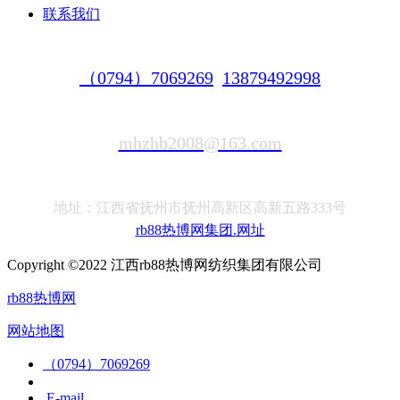
联系我们
（0794）7069269
13879492998
mhzhb2008@163.com
地址：江西省抚州市抚州高新区高新五路333号
rb88热博网集团.网址
Copyright ©2022 江西rb88热博网纺织集团有限公司
rb88热博网
网站地图
（0794）7069269
E-mail