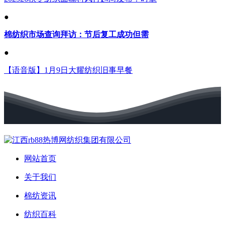
●
棉纺织市场查询拜访：节后复工成功但需
●
【语音版】1月9日大耀纺织旧事早餐
网站首页
关于我们
棉纺资讯
纺织百科