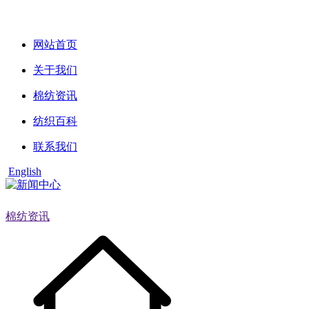
网站首页
关于我们
棉纺资讯
纺织百科
联系我们
English
棉纺资讯