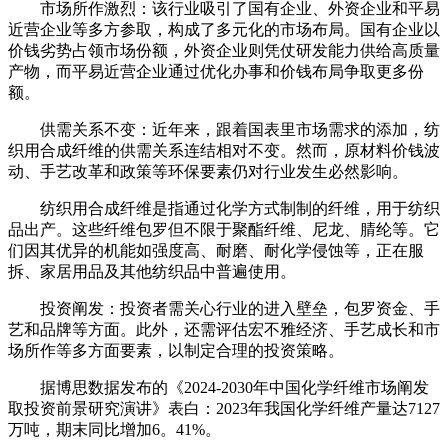
市场所作激烈：该行业吸引了国有企业、外资企业和平易
近营企业等多方参取，构成了多元化的市场布局。国有企业以
价钱劣势占领市场份额，外资企业则凭仗研发能力供给高质量
产物，而平易近营企业通过优化办事和价钱布局争取更多份
额。
供需关系不变：近年来，跟着国表里市场需求的添加，纺
织用合成纤维的供需关系连结相对不变。然而，原材料价钱波
动、手艺改革和政策等环保要素仍对行业发生必然影响。
纺织用合成纤维是指通过化学方式制制的纤维，用于纺织
品出产。这些纤维包罗但不限于聚酯纤维、尼龙、腈纶等。它
们因其优异的机能如强度高、耐磨、耐化学侵蚀等，正在服
拆、家居用品及其他纺织品中普遍使用。
投资阐发：投资者需关心行业的进入壁垒，包罗资金、手
艺和品牌等方面。此外，还需评估宏不雅经济、手艺成长和市
场所作等多方面要素，以制定合理的投资策略。
据博思数据发布的《2024-2030年中国化学纤维市场阐发
取投资前景研究演讲》表白：2023年我国化学纤维产量达7127
万吨，期末同比增加6。41%。