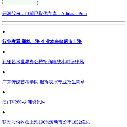
开润股份：目前已取优衣库、Adidas、Pum
●
行业察看 郑棉上涨 企业本来赌后市上涨
●
孔雀艺术世界办公楼招商电线小时德律风
●
广东传媒艺考学院 服拆表演专业招生简章
●
澳门V280-株洲资讯网
●
联发股份收盘上涨196%滚动市盈率1852倍总