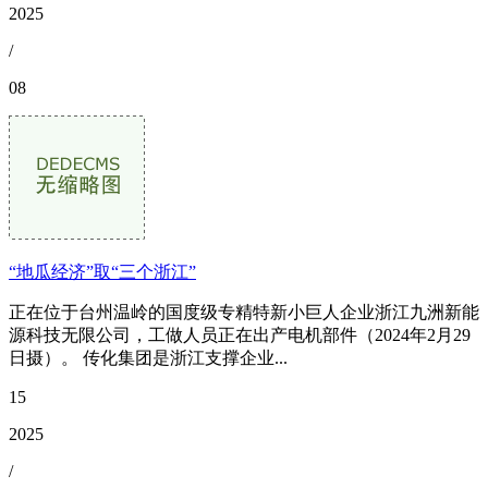
2025
/
08
“地瓜经济”取“三个浙江”
正在位于台州温岭的国度级专精特新小巨人企业浙江九洲新能
源科技无限公司，工做人员正在出产电机部件（2024年2月29
日摄）。 传化集团是浙江支撑企业...
15
2025
/