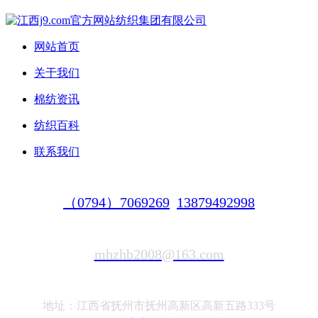
网站首页
关于我们
棉纺资讯
纺织百科
联系我们
（0794）7069269
13879492998
mhzhb2008@163.com
地址：江西省抚州市抚州高新区高新五路333号