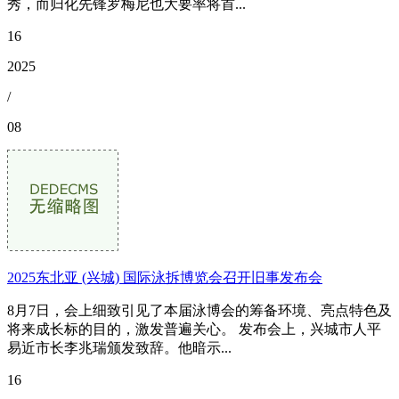
秀，而归化先锋罗梅尼也大要率将首...
16
2025
/
08
2025东北亚 (兴城) 国际泳拆博览会召开旧事发布会
8月7日，会上细致引见了本届泳博会的筹备环境、亮点特色及
将来成长标的目的，激发普遍关心。 发布会上，兴城市人平
易近市长李兆瑞颁发致辞。他暗示...
16