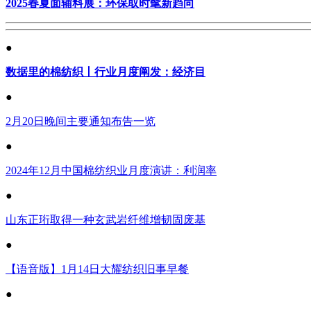
2025春夏面辅料展：环保取时髦新趋向
●
数据里的棉纺织丨行业月度阐发：经济目
●
2月20日晚间主要通知布告一览
●
2024年12月中国棉纺织业月度演讲：利润率
●
山东正珩取得一种玄武岩纤维增韧固废基
●
【语音版】1月14日大耀纺织旧事早餐
●