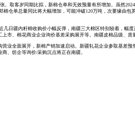
133张。取客岁同期比拟，新棉仓单和无效预量有所增加。虽然202
度郑棉仓单总量同比将大幅增加，可能冲破120万吨，次要缘由包
日疆内籽棉收购价小幅反弹，南疆三大棉区特别较着，幅度正在0
工上市、棉花商业企业询价基差采购展开等。南疆皮棉品级、质
营业全面展开，新棉产销加速启动。新疆轧花企业参取基差预
业商、纺企等询价/采购沉点将正在南疆。