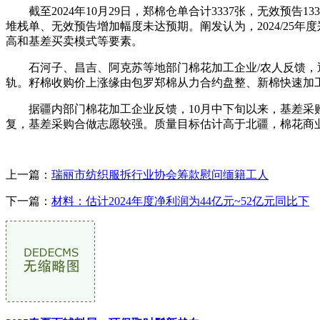
截至2024年10月29日，郑棉仓单合计3337张，无效预告
堆栈单、无效预告增加幅度未达预期。阐发认为，2024/25年
高和基差买卖模式等要素。
石河子、昌吉、阿克苏等地部门棉花加工企业/农人反馈，近几
轨。籽棉收购价上涨缘由包罗郑棉从力合约盘整、新棉快速加
据疆内部门棉花加工企业反馈，10月中下旬以来，基差采购
复，基差采购合做志愿较强。质量目标估计高于北疆，棉花商
上一篇：
瑞丽市纺织服拆行业协会筹款慰问缅籍工人
下一篇：
材料：估计2024年度净利润为44亿元~52亿元同比下