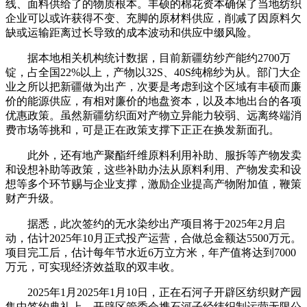
线、面料供给了的物质根本。丰硕的棉花资本确保了当地纺织
企业可以或许获得不变、充脚的原材料供应，削减了因原料欠
缺或运输距离过长导致的成本波动和供应中缀风险。
据本地相关机构统计数据，目前新疆纺纱产能约2700万
锭，占全国22%以上，产物以32S、40S纯棉纱为从。部门大企
业之所以把新疆做为出产，次要是考虑到这个区域有丰硕而廉
价的能源供应，有相对廉价的地盘资本，以及本地出台的各项
优惠政策。虽然新疆纺织面对产物立异能力较弱、远离终端消
费市场等挑和，可是正在政策支撑下正正在换发新面孔。
此外，还有地产聚酯纤维原料利用补助、服拆等产物发卖
和设想补助等政策，这些补助办法从原料利用、产物发卖和设
想等多个环节赐与企业支撑，激励企业提高产物附加值，鞭策
财产升级。
据悉，此次签约的无水染纱出产项目将于2025年2月启
动，估计2025年10月正式投产运营，合做总金额达5500万元。
项目完工后，估计每年节水近6万立方米，年产值将达到7000
万元，可实现经济效益取的双丰收。
2025年1月2025年1月10日，正在石河子开辟区纺织财产园
集中签约典礼上，开辟区管委会携石河子经纬织制运营无限公