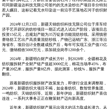
司同新疆溢达科技无限公司签约的无水染纱出产项目非分特别
惹人瞩目。这标记着无水印染这一前沿手艺落地石河子纺织财
产园。
2024年12月23日，新疆天锦纺织科技无限公司位于库车经
济手艺开辟区的纺纱项目一期正式进入试出产阶段，该项目总
投资15亿元，总规划产能为35万锭多功能混纺纱线。采用慎密
赛络纺工艺出产高质量混纺纱线，产物已远销广东、浙江等沿
海省市。项目估计全数建成投产后，每年可实现工业产值15亿
元、缴纳税收5000万元，添加就业岗亭1200余个。
2024年，新疆明白财产成长方针，到2028年，全疆棉花及
纺织服拆财产全财产链产值超3000亿元，棉花当场率45%，布
产量20亿米，服拆产量8亿件。据此测算，纱线%，服拆产量
翻倍。
跟着新疆纺织服拆财产政策发力，即便行业送来调整期，
2024年，新疆纺织大项目不竭，如金泰纺织、数智世界集团、
一鸣纺织、天锦纺织等。近期，新年伊始，新疆纺织财产喜信
连连，一系列大事务正正在鞭策财产迈向新高度。
近年来，新疆纺织财产展示出强大的活力取成长潜力。从