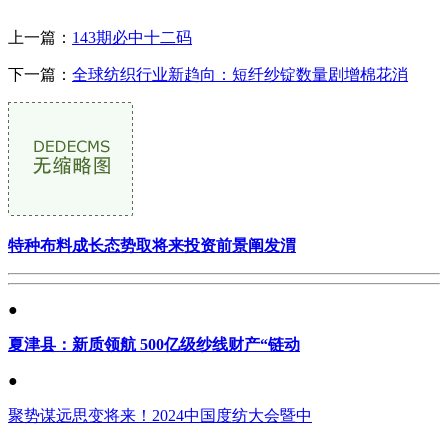
上一篇：
143期必中十二码
下一篇：
全球纺织行业新趋向：短纤纱锭数量剧增棉花消
特种布料成长态势取将来投资前景阐发渭
●
夏津县：新质领航 500亿级纱线财产“链动
●
聚势谋远思变将来！2024中国度纺大会暨中