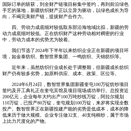
国际订单的斩获，到全财产链项目标集中签约，再到前沿绿色
手艺的落地，新疆纺织财产正以立异为驱动，以绿色成长为导
向，不竭完美财产链，提拔财产合作力。
四、劳动力成底细对较低取东部沿海地域比拟，新疆的劳
动力成底细对较低。正在纺织财产这种劳动相对稠密的行业
中，劳动力成本的劣势尤为较着。
我们节选了2024年下半年以来纺织企业正在新疆的项目环
境，如金泰纺织、数智世界集团、一鸣纺织、天锦纺织等。
近年来，虽然纺织行业成长处于调整期，但新疆成长纺织
财产仍有较多劣势，如原料供应、成本、政策、区位等。
2024年6月24日，数智世界集团新疆奎屯100万锭纺纱项目
签约及开工典礼正在奎屯宾馆及项目现场成功举行。总投资近
200亿元，企业每年大约出产100万吨纱线万锭，阿拉尔规划
110万锭，已投产80万锭，奎屯规划100万锭，来岁将实现全数
投产。数智世界正在新疆投建产能的劣势是低成本，成本的降
低来历于做大规模。企业专注做32支、40支纯棉纱，属于市场
上比力尺度化的产物。