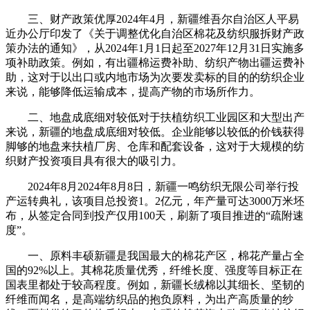
三、财产政策优厚2024年4月，新疆维吾尔自治区人平易
近办公厅印发了《关于调整优化自治区棉花及纺织服拆财产政
策办法的通知》，从2024年1月1日起至2027年12月31日实施多
项补助政策。例如，有出疆棉运费补助、纺织产物出疆运费补
助，这对于以出口或内地市场为次要发卖标的目的的纺织企业
来说，能够降低运输成本，提高产物的市场所作力。
二、地盘成底细对较低对于扶植纺织工业园区和大型出产
来说，新疆的地盘成底细对较低。企业能够以较低的价钱获得
脚够的地盘来扶植厂房、仓库和配套设备，这对于大规模的纺
织财产投资项目具有很大的吸引力。
2024年8月2024年8月8日，新疆一鸣纺织无限公司举行投
产运转典礼，该项目总投资1。2亿元，年产量可达3000万米坯
布，从签定合同到投产仅用100天，刷新了项目推进的“疏附速
度”。
一、原料丰硕新疆是我国最大的棉花产区，棉花产量占全
国的92%以上。其棉花质量优秀，纤维长度、强度等目标正在
国表里都处于较高程度。例如，新疆长绒棉以其细长、坚韧的
纤维而闻名，是高端纺织品的抱负原料，为出产高质量的纱