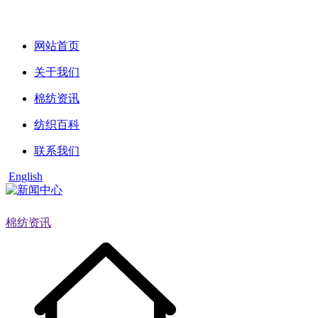
网站首页
关于我们
棉纺资讯
纺织百科
联系我们
English
棉纺资讯