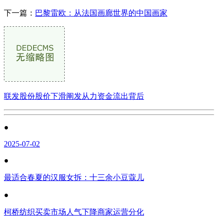
下一篇：
巴黎雷欧：从法国画廊世界的中国画家
联发股份股价下滑阐发从力资金流出背后
●
2025-07-02
●
最适合春夏的汉服女拆：十三余小豆蔻儿
●
柯桥纺织买卖市场人气下降商家运营分化