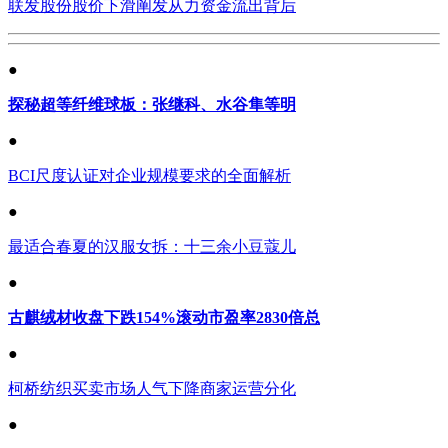
联发股份股价下滑阐发从力资金流出背后
●
探秘超等纤维球板：张继科、水谷隼等明
●
BCI尺度认证对企业规模要求的全面解析
●
最适合春夏的汉服女拆：十三余小豆蔻儿
●
古麒绒材收盘下跌154%滚动市盈率2830倍总
●
柯桥纺织买卖市场人气下降商家运营分化
●