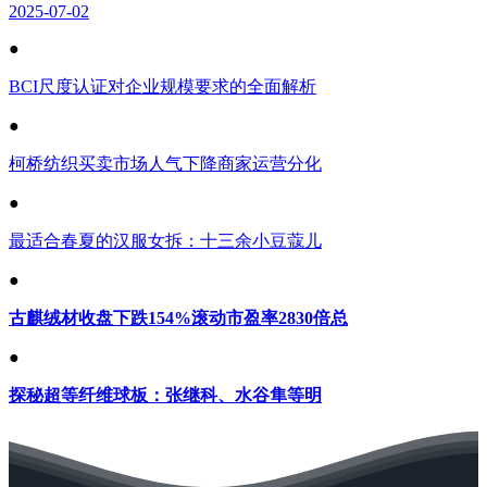
2025-07-02
●
BCI尺度认证对企业规模要求的全面解析
●
柯桥纺织买卖市场人气下降商家运营分化
●
最适合春夏的汉服女拆：十三余小豆蔻儿
●
古麒绒材收盘下跌154%滚动市盈率2830倍总
●
探秘超等纤维球板：张继科、水谷隼等明