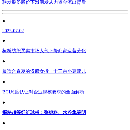
联发股份股价下滑阐发从力资金流出背后
●
2025-07-02
●
柯桥纺织买卖市场人气下降商家运营分化
●
最适合春夏的汉服女拆：十三余小豆蔻儿
●
BCI尺度认证对企业规模要求的全面解析
●
探秘超等纤维球板：张继科、水谷隼等明
●