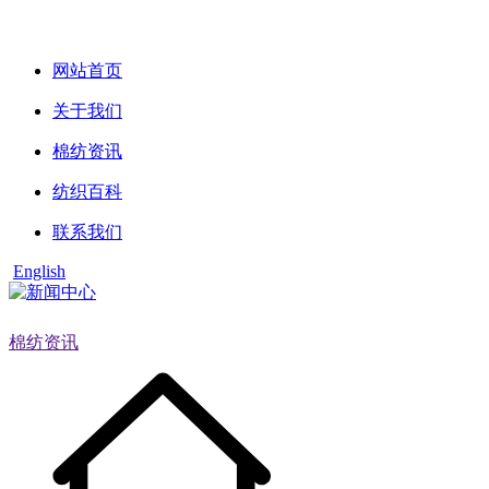
网站首页
关于我们
棉纺资讯
纺织百科
联系我们
English
棉纺资讯