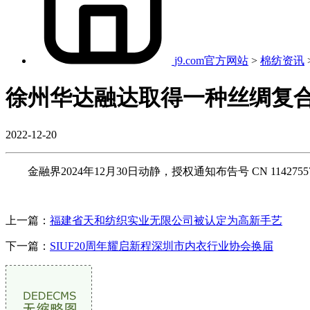
j9.com官方网站
>
棉纺资讯
徐州华达融达取得一种丝绸复
2022-12-20
金融界2024年12月30日动静，授权通知布告号 CN 1142755
上一篇：
福建省天和纺织实业无限公司被认定为高新手艺
下一篇：
SIUF20周年耀启新程深圳市内衣行业协会换届