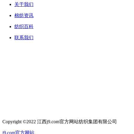
关于我们
棉纺资讯
纺织百科
联系我们
Copyright ©2022 江西j9.com官方网站纺织集团有限公司
j9.com官方网站