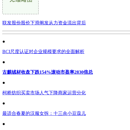
联发股份股价下滑阐发从力资金流出背后
●
BCI尺度认证对企业规模要求的全面解析
●
古麒绒材收盘下跌154%滚动市盈率2830倍总
●
柯桥纺织买卖市场人气下降商家运营分化
●
最适合春夏的汉服女拆：十三余小豆蔻儿
●