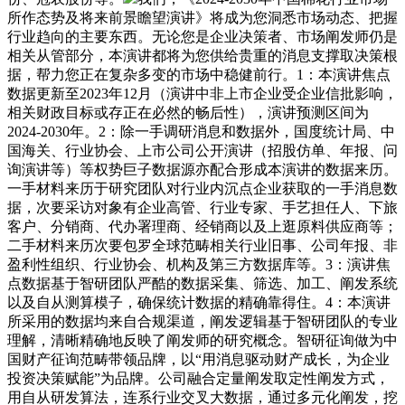
所作态势及将来前景瞻望演讲》将成为您洞悉市场动态、把握
行业趋向的主要东西。无论您是企业决策者、市场阐发师仍是
相关从管部分，本演讲都将为您供给贵重的消息支撑取决策根
据，帮力您正在复杂多变的市场中稳健前行。1：本演讲焦点
数据更新至2023年12月（演讲中非上市企业受企业信批影响，
相关财政目标或存正在必然的畅后性），演讲预测区间为
2024-2030年。2：除一手调研消息和数据外，国度统计局、中
国海关、行业协会、上市公司公开演讲（招股仿单、年报、问
询演讲等）等权势巨子数据源亦配合形成本演讲的数据来历。
一手材料来历于研究团队对行业内沉点企业获取的一手消息数
据，次要采访对象有企业高管、行业专家、手艺担任人、下旅
客户、分销商、代办署理商、经销商以及上逛原料供应商等；
二手材料来历次要包罗全球范畴相关行业旧事、公司年报、非
盈利性组织、行业协会、机构及第三方数据库等。3：演讲焦
点数据基于智研团队严酷的数据采集、筛选、加工、阐发系统
以及自从测算模子，确保统计数据的精确靠得住。4：本演讲
所采用的数据均来自合规渠道，阐发逻辑基于智研团队的专业
理解，清晰精确地反映了阐发师的研究概念。智研征询做为中
国财产征询范畴带领品牌，以“用消息驱动财产成长，为企业
投资决策赋能”为品牌。公司融合定量阐发取定性阐发方式，
用自从研发算法，连系行业交叉大数据，通过多元化阐发，挖