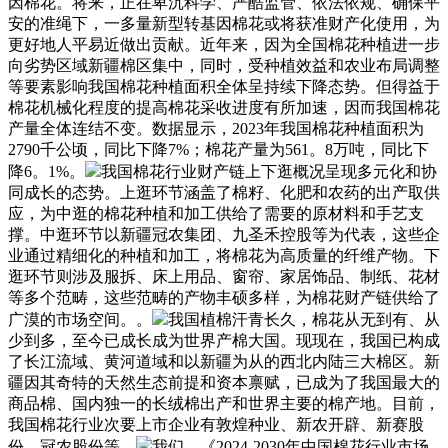
因棉花。将来，正在卑沉科学、严酷监管、依法依规、确保平
安的准绳下，一多量新型转基因棉花或将获准财产化使用，为
更好地人平易近做出贡献。近年来，因为全国棉花种植进一步
向劣势区域新疆棉区集中，同时，受种植效益和农业布局调整
等要素影响我国棉花种植面积全体呈持续下降态势。但得益于
棉花机械化程度的提高棉花采收进度有所加速，因而我国棉花
产量全体连结不变。数据显示，2023年我国棉花种植面积为
2790千公顷，同比下降7%；棉花产量为561。8万吨，同比下
降6。1%。
我国棉花行业财产链上下逛概况呈现多元化和协
同成长的态势。上逛环节涵盖了棉籽、化肥和农药的出产取供
应，为中逛的棉花种植和加工供给了需要的原材料和手艺支
撑。中逛环节以新疆冠农集团、九圣禾控股等为代表，这些企
业通过精细化的种植和加工，将棉花为高质量的纤维产物。下
逛环节则涉及服拆、床上用品、窗帘、家居饰品、制纸、花材
等多个范畴，这些范畴的产物丰硕多样，为棉花财产链供给了
广漠的市场空间。。
我国植棉汗青长久，棉花从无到有、从
少到多，至今已成长成为世界产棉大国。现现在，我国已构成
了长江流域、黄河道域和以新疆为从的西北内陆三大棉区。新
疆因其奇特的天然生态前提和资本禀赋，已成为了我国最大的
商品棉、国内独一的长绒棉出产和世界主要的棉产地。目前，
我国棉花行业次要上市企业有敦煌种业、新农开辟、新赛股
份、冠农股份等。
我们，《2024-2030年中国棉花行业市场