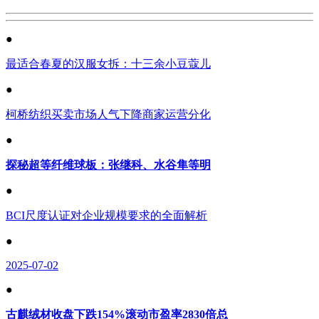
●
最适合春夏的汉服女拆：十三余小豆蔻儿
●
柯桥纺织买卖市场人气下降商家运营分化
●
探秘超等纤维球板：张继科、水谷隼等明
●
BCI尺度认证对企业规模要求的全面解析
●
2025-07-02
●
古麒绒材收盘下跌154%滚动市盈率2830倍总