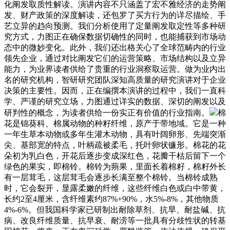
化阐发取质性解读。演讲内容不只涵盖了宏不雅经济的走势阐
发、财产政策的深度解读，还包罗了买方行为的详尽描绘、手
艺立异的趋向预测。我们分析使用了定量阐发取定性等多种研
究方式，力图正在确保数据切确性的同时，也能捕获到市场动
态中的微妙变化。此外，我们还出格关心了全球范畴内的行业
领先企业，通过对比阐发它们的运营策略、市场结构以及立异
能力，为业界读者供给了贵重的行业洞察取运营。做为业内出
名的研究机构，智研研究团队深知高质量的研究演讲对于企业
决策的主要性。因而，正在编撰本演讲的过程中，我们一直科
学、严谨的研究立场，力图通过详实的数据、深切的阐发以及
研判性的概念，为读者供给一份实正有价值的行业指南。
棉
花是锦葵科、棉属动物的种籽纤维，原产于带地域。它是一种
一年生草本动物或多年生灌木动物，具有叶阔卵形、先端突渐
尖、基部宽的特点，叶柄疏被柔毛，托叶卵状镰形。棉花的花
朵初为乳白色，开花后逐步变成深红色，花瓣干枯后留下一个
绿色的果实，即棉铃。棉铃为蒴果，里面长着棉籽，棉籽外长
有一层茸毛，这层茸毛会逐步长满至整个棉铃。当棉铃成熟
时，它会裂开，显露柔嫩的纤维，这些纤维白色或白中带黄，
长约2至4厘米，含纤维素约87%+90%，水5%-8%，其他物质
4%-6%。但我国科学家已研制出耐除草剂、抗旱、耐盐碱、抗
病、改良纤维质量、抗早衰、耐涝等一批具有分歧性状的转基