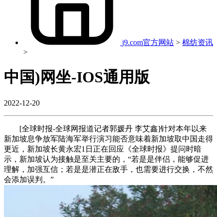
j9.com官方网站
>
棉纺资讯
>
中国)网坐-IOS通用版
2022-12-20
[全球时报-全球网报道记者郭媛丹 李艾鑫]针对本年以来
新加坡息争放军陆海军举行演习能否意味着新加坡取中国走得
更近，新加坡长黄永宏1日正在回应《全球时报》提问时暗
示，新加坡认为接触是至关主要的，“若是是伴侣，能够促进
理解，加强互信；若是是潜正在敌手，也需要进行交换，不然
会添加误判。”