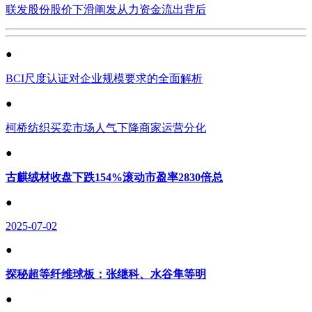
联发股份股价下滑阐发从力资金流出背后
●
BCI尺度认证对企业规模要求的全面解析
●
柯桥纺织买卖市场人气下降商家运营分化
●
古麒绒材收盘下跌154%滚动市盈率2830倍总
●
2025-07-02
●
探秘超等纤维球板：张继科、水谷隼等明
●