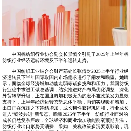
中国棉纺织行业协会副会长景慎全引见了2025年上半年棉
纺织行业经济运转环境及下半年运转走势。
中国纺织工业结合会财产部处长张倩对2025上半年行业经
济运转及下半年国际取国内市场需求进行了阐发和瞻望。她暗
示，面临全球经济增加动能走弱等诸多挑和和压力，我国纺织
行业稳中求进工做总基调，结实推进财产布局优化调整，深化
外贸转型升级，正在国度愈加积极无为的宏不雅政策发力显效
支持下，上半年经济运转态势总体平稳，内销实现暖和增加，
出口正在沉压之下连结增加，成长韧性获得巩固和，行业成长
进入“韧波共进”新常态。瞻望2025年下半年，纺织行业面对的
成长仍然复杂严峻，全球经济和商业增加动能削弱预期升温，
纺织行业出口形势受消费、采购、关税政策多沉要素影响，巩