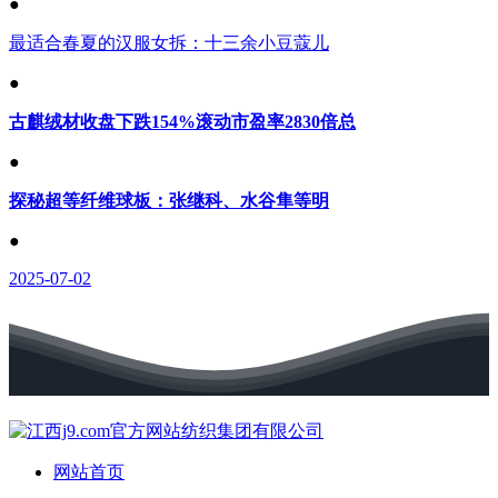
●
最适合春夏的汉服女拆：十三余小豆蔻儿
●
古麒绒材收盘下跌154%滚动市盈率2830倍总
●
探秘超等纤维球板：张继科、水谷隼等明
●
2025-07-02
网站首页