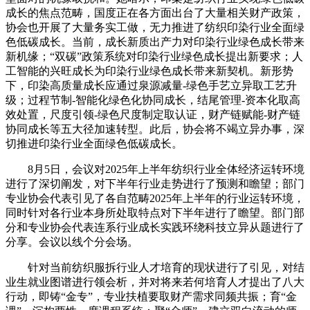
成长的焦点范畴，国度正在各方面出台了大量相关财产政策，
协会也开展了大量务实工做，无力推进了纺织印染行业全面绿
色低碳成长。当前，成长新质出产力对印染行业绿色成长带来
新机缘；“双碳”政策系统对印染行业绿色成长提出新要求；人
工智能的兴旺成长为印染行业绿色成长带来新契机。新形势
下，印染高质量成长应通过泉源减量-绿色手艺立异取工艺升
级；过程节制-智能化绿色化协同成长，结尾管理-资本化取高
效处置，尺度引领-绿色尺度制定取认证，财产链赋能-财产链
协同成长等五大径加速转型。此后，协会将不竭立异办事，深
切推进印染行业全面绿色低碳成长。
8月5日，会议对2025年上半年纺织行业全体经济运转环境
进行了深切阐发，对下半年行业走势进行了预测和瞻望；部门
专业协会代表引见了各自范畴2025年上半年的行业运转环境，
同时针对各行业本身所处取特点对下半年进行了瞻望。部门部
分和专业协会代表连系行业成长实践环绕科技立异从题进行了
分享。会议以线个分会场。
针对当前纺织服拆行业人才培育的现状进行了引见，对结
业生就业图谱进行领会析，并对将来若何培育人才提出了八大
行动，即铸“金专”，专业扶植要取财产需求同频共振；育“金