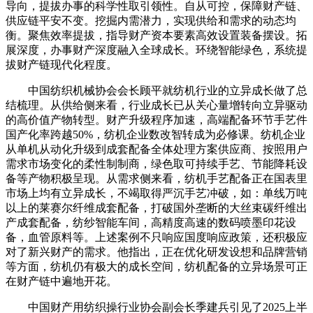
导向，提拔办事的科学性取引领性。自从可控，保障财产链、
供应链平安不变。挖掘内需潜力，实现供给和需求的动态均
衡。聚焦效率提拔，指导财产资本要素高效设置装备摆设。拓
展深度，办事财产深度融入全球成长。环绕智能绿色，系统提
拔财产链现代化程度。
中国纺织机械协会会长顾平就纺机行业的立异成长做了总
结梳理。从供给侧来看，行业成长已从关心量增转向立异驱动
的高价值产物转型。财产升级程序加速，高端配备环节手艺件
国产化率跨越50%，纺机企业数改智转成为必修课。纺机企业
从单机从动化升级到成套配备全体处理方案供应商、按照用户
需求市场变化的柔性制制商，绿色取可持续手艺、节能降耗设
备等产物积极呈现。从需求侧来看，纺机手艺配备正在国表里
市场上均有立异成长，不竭取得严沉手艺冲破，如：单线万吨
以上的莱赛尔纤维成套配备，打破国外垄断的大丝束碳纤维出
产成套配备，纺纱智能车间，高精度高速的数码喷墨印花设
备，血管原料等。上述案例不只响应国度响应政策，还积极应
对了新兴财产的需求。他指出，正在优化研发设想和品牌营销
等方面，纺机仍有极大的成长空间，纺机配备的立异场景可正
在财产链中遍地开花。
中国财产用纺织操行业协会副会长季建兵引见了2025上半