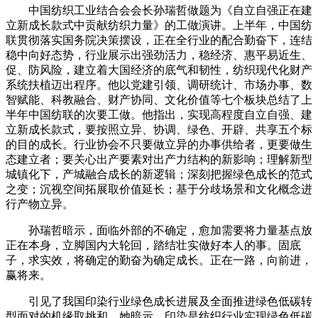
中国纺织工业结合会会长孙瑞哲做题为《自立自强正在建
立新成长款式中贡献纺织力量》的工做演讲。上半年，中国纺
联贯彻落实国务院决策摆设，正在全行业的配合勤奋下，连结
稳中向好态势，行业展示出强劲活力，稳经济、惠平易近生、
促、防风险，建立着大国经济的底气和韧性，纺织现代化财产
系统扶植迈出程序。他以党建引领、调研统计、市场办事、数
智赋能、科教融合、财产协同、文化价值等七个板块总结了上
半年中国纺联的次要工做。他指出，实现高程度自立自强、建
立新成长款式，要按照立异、协调、绿色、开辟、共享五个标
的目的成长。行业协会不只要做立异的办事供给者，更要做生
态建立者；要关心出产要素对出产力结构的新影响；理解新型
城镇化下，产城融合成长的新逻辑；深刻把握绿色成长的范式
之变；沉视空间拓展取价值延长；基于分歧场景和文化概念进
行产物立异。
孙瑞哲暗示，面临外部的不确定，愈加需要将力量基点放
正在本身，立脚国内大轮回，踏结壮实做好本人的事。固底
子，求实效，将确定的勤奋为确定成长。正在一路，向前进，
赢将来。
引见了我国印染行业绿色成长进展及全面推进绿色低碳转
型面对的机缘取挑和。她暗示，印染是纺织行业实现绿色低碳