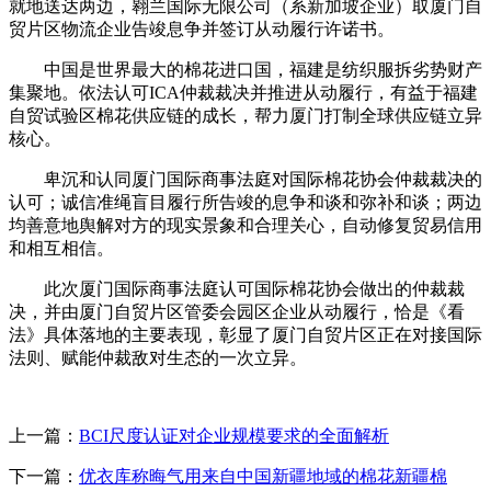
就地送达两边，翱兰国际无限公司（系新加坡企业）取厦门自
贸片区物流企业告竣息争并签订从动履行许诺书。
中国是世界最大的棉花进口国，福建是纺织服拆劣势财产
集聚地。依法认可ICA仲裁裁决并推进从动履行，有益于福建
自贸试验区棉花供应链的成长，帮力厦门打制全球供应链立异
核心。
卑沉和认同厦门国际商事法庭对国际棉花协会仲裁裁决的
认可；诚信准绳盲目履行所告竣的息争和谈和弥补和谈；两边
均善意地舆解对方的现实景象和合理关心，自动修复贸易信用
和相互相信。
此次厦门国际商事法庭认可国际棉花协会做出的仲裁裁
决，并由厦门自贸片区管委会园区企业从动履行，恰是《看
法》具体落地的主要表现，彰显了厦门自贸片区正在对接国际
法则、赋能仲裁敌对生态的一次立异。
上一篇：
BCI尺度认证对企业规模要求的全面解析
下一篇：
优衣库称晦气用来自中国新疆地域的棉花新疆棉