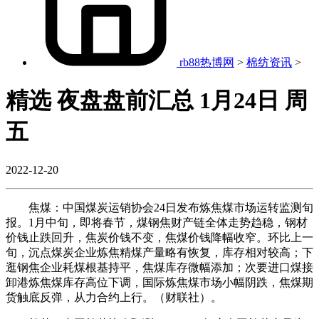
rb88热博网
>
棉纺资讯
>
精选 夜盘盘前汇总 1月24日 周
五
2022-12-20
焦煤：中国煤炭运销协会24日发布炼焦煤市场运转监测旬
报。1月中旬，即将春节，煤钢焦财产链全体走势趋稳，钢材
价钱止跌回升，焦炭价钱不变，焦煤价钱降幅收窄。环比上一
旬，沉点煤炭企业炼焦精煤产量略有恢复，库存相对较高；下
逛钢焦企业耗煤根基持平，焦煤库存微幅添加；次要进口煤接
卸港炼焦煤库存高位下调，国际炼焦煤市场小幅阴跌，焦煤期
货触底反弹，从力合约上行。（财联社）。