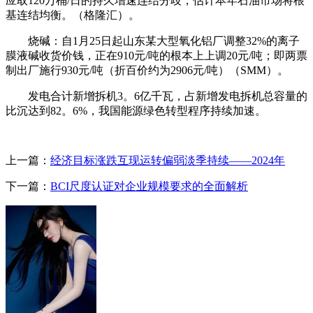
应取120万桶/日的持久增速连结分歧，估计本年石油市场将根
基连结均衡。（格隆汇）。
烧碱：自1月25日起山东某大型氧化铝厂调整32%的离子
膜液碱收货价钱，正在910元/吨的根本上上调20元/吨；即两票
制出厂施行930元/吨（折百价约为2906元/吨）（SMM）。
发电合计新增拆机3。6亿千瓦，占新增发电拆机总容量的
比沉达到82。6%，我国能源绿色转型程序持续加速。
上一篇：
经济目标涨跌互现运转偏弱淡季持续——2024年
下一篇：
BCI尺度认证对企业规模要求的全面解析