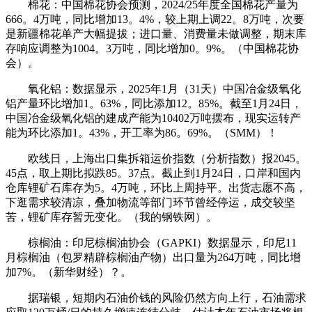
棉花：中国棉花协会预测，2024/25年度全国棉花产量为
666。4万吨，同比增加13。4%，较上期上调22。8万吨，次要
是新疆棉花单产大幅提拔；进口量、消费量未做调整，期末库
存响应调整为1004。3万吨，同比增加0。9%。（中国棉花协
会）。
氧化铝：数据显示，2025年1月（31天）中国冶金级氧化
铝产量环比增加1。63%，同比添加12。85%。截至1月24日，
中国冶金级氧化铝的建成产能为10402万吨摆布，现实运转产
能为环比添加1。43%，开工率为86。69%。（SMM）！
欧线日，上海出口集拆箱运价指数（分析指数）报2045。
45点，取上期比拟跌85。37点。截止到1月24日，口岸和国内
仓库锂矿石库存为5。4万吨，环比上周持平。出货志愿不高，
下逛需求较清凉，叠加物流等部门环节曾经停运，成交较坚
苦，锂矿库存暂无变化。（我的钢铁网）。
棕榈油：印尼棕榈油协会（GAPKI）数据显示，印尼11
月棕榈油（包罗精辟棕榈油产物）出口量为264万吨，同比增
加7%。（新华财经）？。
据瑞银，短期内石油价钱的风险仍然方向上行，石油需求